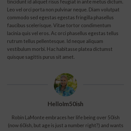
tincidunt id aliquet risus feugiat in ante metus dictum.
Leo vel orci porta non pulvinar neque. Diam volutpat
commodo sed egestas egestas fringilla phasellus
faucibus scelerisque. Vitae tortor condimentum
lacinia quis vel eros. Ac orci phasellus egestas tellus
rutrum tellus pellentesque. Id neque aliquam
vestibulum morbi. Hac habitasse platea dictumst
quisque sagittis purus sit amet.
HelloIm50ish
Robin LaMonte embraces her life being over 50ish
(now 60ish, but age is just a number right?) and wants