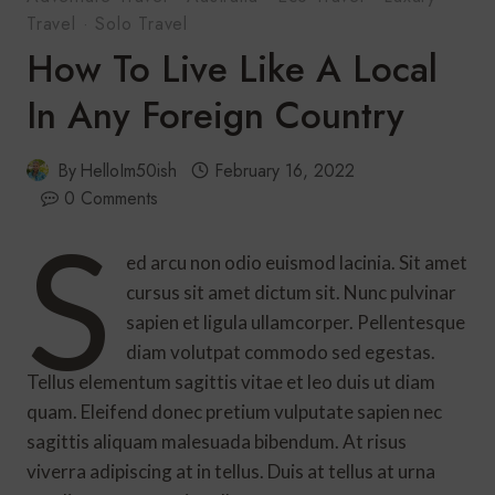
Travel
·
Solo Travel
How To Live Like A Local
In Any Foreign Country
By
HelloIm50ish
February 16, 2022
0 Comments
S
ed arcu non odio euismod lacinia. Sit amet
cursus sit amet dictum sit. Nunc pulvinar
sapien et ligula ullamcorper. Pellentesque
diam volutpat commodo sed egestas.
Tellus elementum sagittis vitae et leo duis ut diam
quam. Eleifend donec pretium vulputate sapien nec
sagittis aliquam malesuada bibendum. At risus
viverra adipiscing at in tellus. Duis at tellus at urna