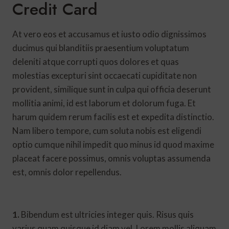
Credit Card
At vero eos et accusamus et iusto odio dignissimos
ducimus qui blanditiis praesentium voluptatum
deleniti atque corrupti quos dolores et quas
molestias excepturi sint occaecati cupiditate non
provident, similique sunt in culpa qui officia deserunt
mollitia animi, id est laborum et dolorum fuga. Et
harum quidem rerum facilis est et expedita distinctio.
Nam libero tempore, cum soluta nobis est eligendi
optio cumque nihil impedit quo minus id quod maxime
placeat facere possimus, omnis voluptas assumenda
est, omnis dolor repellendus.
1.
Bibendum est ultricies integer quis. Risus quis
varius quam quisque id diam vel. Lorem mollis aliquam