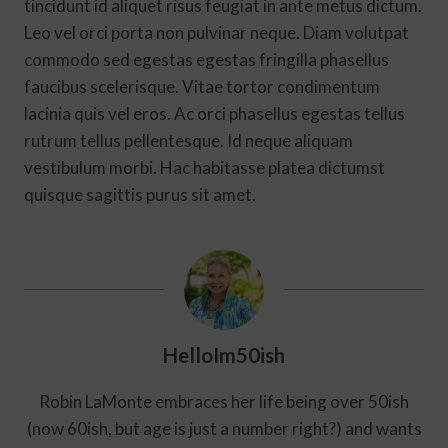
tincidunt id aliquet risus feugiat in ante metus dictum.
Leo vel orci porta non pulvinar neque. Diam volutpat
commodo sed egestas egestas fringilla phasellus
faucibus scelerisque. Vitae tortor condimentum
lacinia quis vel eros. Ac orci phasellus egestas tellus
rutrum tellus pellentesque. Id neque aliquam
vestibulum morbi. Hac habitasse platea dictumst
quisque sagittis purus sit amet.
HelloIm50ish
Robin LaMonte embraces her life being over 50ish
(now 60ish, but age is just a number right?) and wants