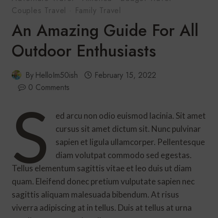
Couples Travel
·
Family Travel
An Amazing Guide For All
Outdoor Enthusiasts
By
HelloIm50ish
February 15, 2022
0 Comments
S
ed arcu non odio euismod lacinia. Sit amet
cursus sit amet dictum sit. Nunc pulvinar
sapien et ligula ullamcorper. Pellentesque
diam volutpat commodo sed egestas.
Tellus elementum sagittis vitae et leo duis ut diam
quam. Eleifend donec pretium vulputate sapien nec
sagittis aliquam malesuada bibendum. At risus
viverra adipiscing at in tellus. Duis at tellus at urna