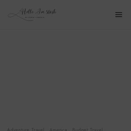
Skip
to
content
Adventure Travel
·
America
·
Budget Travel
·