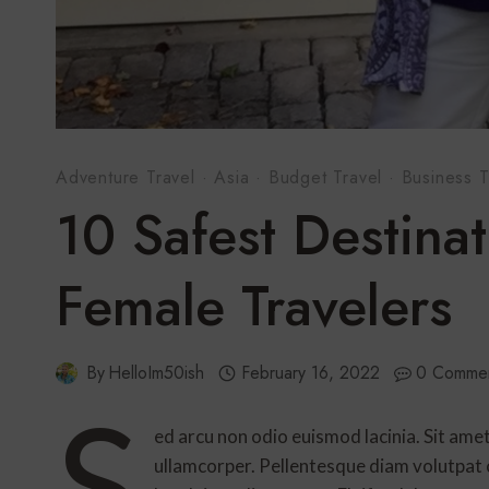
Adventure Travel
·
Asia
·
Budget Travel
·
Business T
10 Safest Destina
Female Travelers
By
HelloIm50ish
February 16, 2022
0 Comme
S
ed arcu non odio euismod lacinia. Sit amet
ullamcorper. Pellentesque diam volutpat