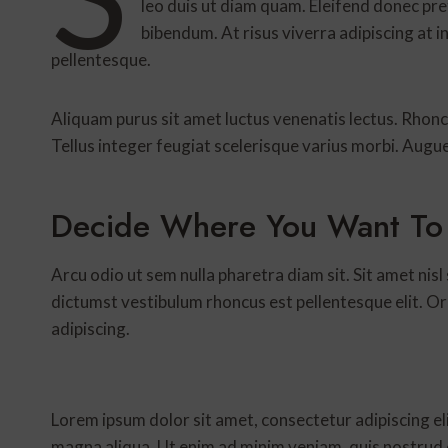
leo duis ut diam quam. Eleifend donec pr
bibendum. At risus viverra adipiscing at i
pellentesque.
Aliquam purus sit amet luctus venenatis lectus. Rhonc
Tellus integer feugiat scelerisque varius morbi. Augu
Decide Where You Want To
Arcu odio ut sem nulla pharetra diam sit. Sit amet nisl
dictumst vestibulum rhoncus est pellentesque elit. 
adipiscing.
Lorem ipsum dolor sit amet, consectetur adipiscing el
magna aliqua. Ut enim ad minim veniam, quis nostrud e