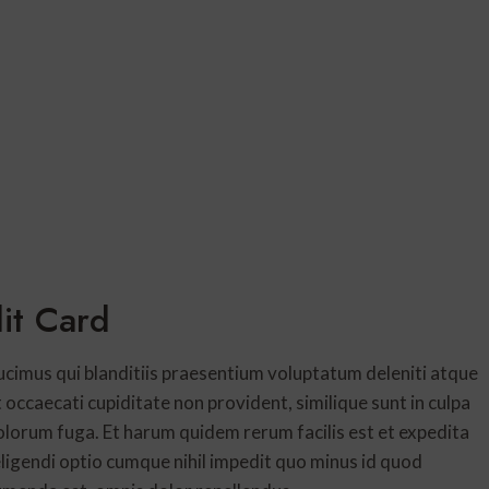
it Card
ucimus qui blanditiis praesentium voluptatum deleniti atque
 occaecati cupiditate non provident, similique sunt in culpa
 dolorum fuga. Et harum quidem rerum facilis est et expedita
eligendi optio cumque nihil impedit quo minus id quod