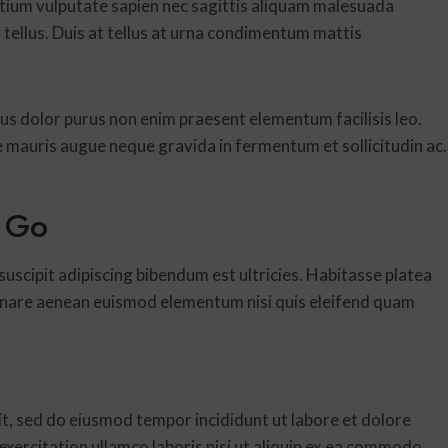
etium vulputate sapien nec sagittis aliquam malesuada
n tellus. Duis at tellus at urna condimentum mattis
us dolor purus non enim praesent elementum facilisis leo.
e mauris augue neque gravida in fermentum et sollicitudin ac.
 Go
 suscipit adipiscing bibendum est ultricies. Habitasse platea
Ornare aenean euismod elementum nisi quis eleifend quam
it, sed do eiusmod tempor incididunt ut labore et dolore
xercitation ullamco laboris nisi ut aliquip ex ea commodo