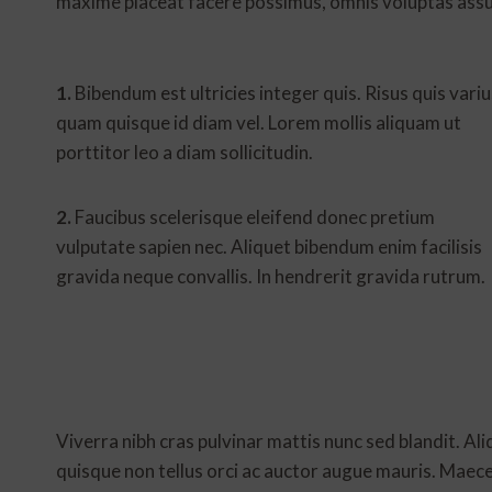
maxime placeat facere possimus, omnis voluptas assu
1.
Bibendum est ultricies integer quis. Risus quis variu
quam quisque id diam vel. Lorem mollis aliquam ut
porttitor leo a diam sollicitudin.
2.
Faucibus scelerisque eleifend donec pretium
vulputate sapien nec. Aliquet bibendum enim facilisis
gravida neque convallis. In hendrerit gravida rutrum.
Viverra nibh cras pulvinar mattis nunc sed blandit. Al
quisque non tellus orci ac auctor augue mauris. Maece