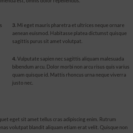
menda est, omnis dolor repellendus.
s
3.
Mi eget mauris pharetra et ultrices neque ornare
aenean euismod. Habitasse platea dictumst quisque
sagittis purus sit amet volutpat.
4.
Vulputate sapien nec sagittis aliquam malesuada
bibendum arcu. Dolor morbi non arcu risus quis varius
quam quisque id. Mattis rhoncus urna neque viverra
justo nec.
iquet eget sit amet tellus cras adipiscing enim. Rutrum
nas volutpat blandit aliquam etiam erat velit. Quisque non