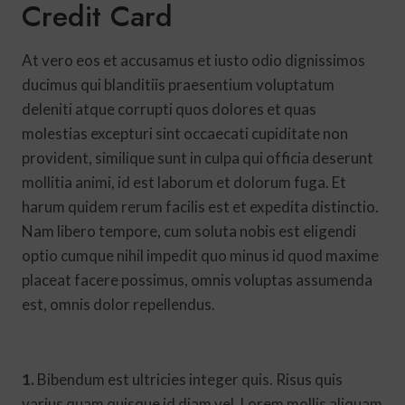
Credit Card
At vero eos et accusamus et iusto odio dignissimos
ducimus qui blanditiis praesentium voluptatum
deleniti atque corrupti quos dolores et quas
molestias excepturi sint occaecati cupiditate non
provident, similique sunt in culpa qui officia deserunt
mollitia animi, id est laborum et dolorum fuga. Et
harum quidem rerum facilis est et expedita distinctio.
Nam libero tempore, cum soluta nobis est eligendi
optio cumque nihil impedit quo minus id quod maxime
placeat facere possimus, omnis voluptas assumenda
est, omnis dolor repellendus.
1.
Bibendum est ultricies integer quis. Risus quis
varius quam quisque id diam vel. Lorem mollis aliquam