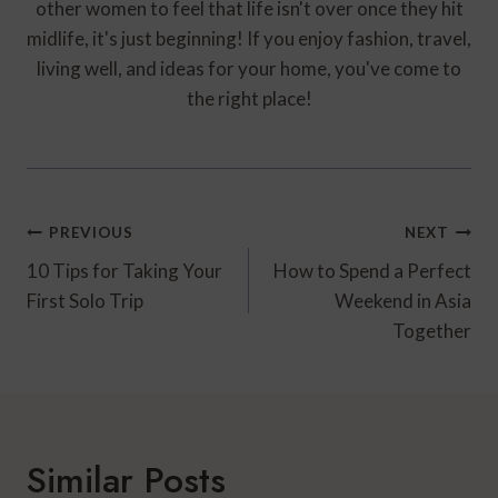
other women to feel that life isn't over once they hit
midlife, it's just beginning! If you enjoy fashion, travel,
living well, and ideas for your home, you've come to
the right place!
Post
PREVIOUS
NEXT
Navigation
10 Tips for Taking Your
How to Spend a Perfect
First Solo Trip
Weekend in Asia
Together
Similar Posts