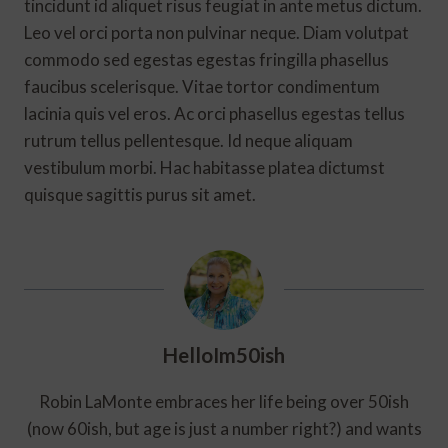
tincidunt id aliquet risus feugiat in ante metus dictum.
Leo vel orci porta non pulvinar neque. Diam volutpat
commodo sed egestas egestas fringilla phasellus
faucibus scelerisque. Vitae tortor condimentum
lacinia quis vel eros. Ac orci phasellus egestas tellus
rutrum tellus pellentesque. Id neque aliquam
vestibulum morbi. Hac habitasse platea dictumst
quisque sagittis purus sit amet.
HelloIm50ish
Robin LaMonte embraces her life being over 50ish
(now 60ish, but age is just a number right?) and wants