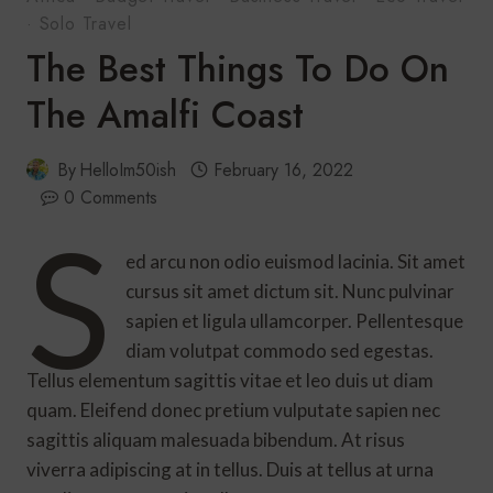
·
Solo Travel
The Best Things To Do On
The Amalfi Coast
By
HelloIm50ish
February 16, 2022
0 Comments
S
ed arcu non odio euismod lacinia. Sit amet
cursus sit amet dictum sit. Nunc pulvinar
sapien et ligula ullamcorper. Pellentesque
diam volutpat commodo sed egestas.
Tellus elementum sagittis vitae et leo duis ut diam
quam. Eleifend donec pretium vulputate sapien nec
sagittis aliquam malesuada bibendum. At risus
viverra adipiscing at in tellus. Duis at tellus at urna